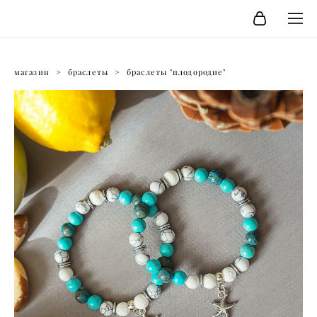
магазин
>
браслеты
>
браслеты "плодородие"