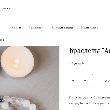
 проекте
 проекте
Книги
Тренинги
Консультации
Медитации
лют"
Браслеты "А
2 650 pуб.
ДО
Пара высоких браслетов
кварц белый, лазурит, 