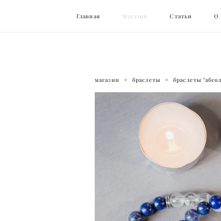
Главная
Главная
Магазин
Магазин
Статьи
Статьи
О
О
магазин
>
браслеты
>
браслеты "абсо