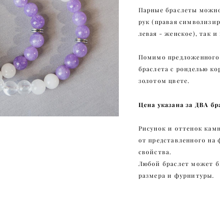
Парные браслеты можно 
рук (правая символизир
левая - женское), так и
Помимо предложенного 
браслета с ронделью ко
золотом цвете.
Цена указана за ДВА бр
Рисунок и оттенок кам
от представленного на 
свойства.
Любой браслет может б
размера и фурнитуры.