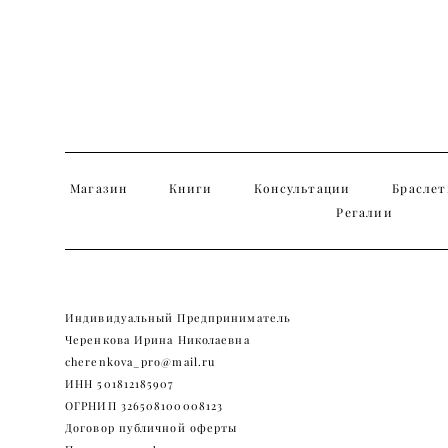
Магазин
Книги
Консультации
Брасле
Регалии
Индивидуальный Предприниматель
Черенкова Ирина Николаевна
cherenkova_pro@mail.ru
ИНН 501812185907
ОГРНИП 326508100008123
Договор публичной оферты