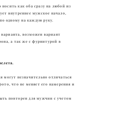
носить как оба сразу на любой из
ует внутреннее мужское начало,
 по одному на каждую руку.
варианта, возможен вариант
рона, а так же с фурнитурой в
аслета.
ня могут незначительно отличаться
фото, что не меняет его намерения и
ыть повторен для мужчин с учетом